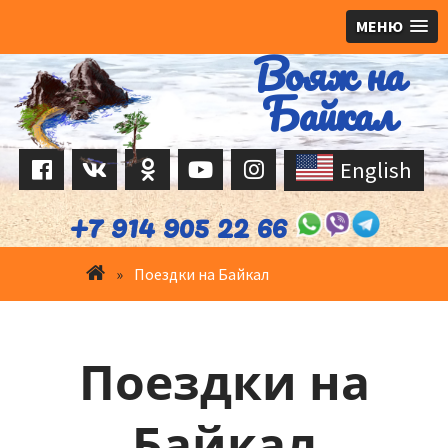
МЕНЮ
Вояж на
Перейти
к
Байкал
содержимому
English
+7 914 905 22 66
»
Поездки на Байкал
Поездки на
Байкал