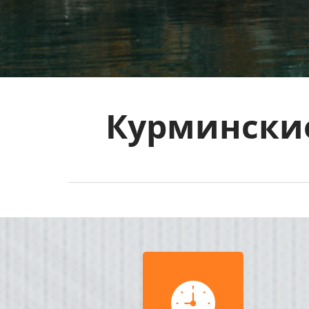
Курминские
