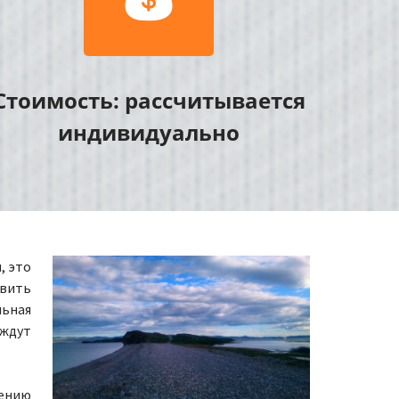
Стоимость: рассчитывается
индивидуально
, это
овить
льная
 ждут
лению