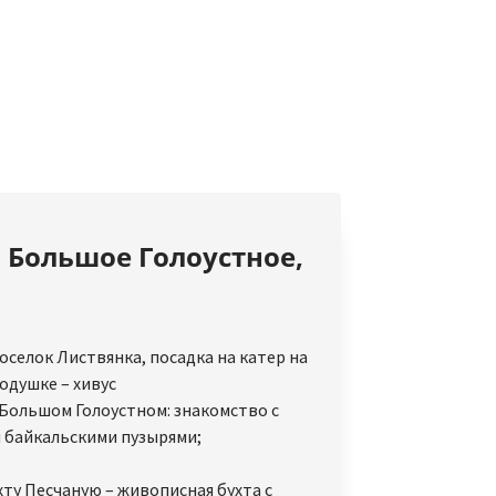
 Большое Голоустное,
оселок Листвянка, посадка на катер на
одушке – хивус
 Большом Голоустном: знакомство с
байкальскими пузырями;
хту Песчаную – живописная бухта с