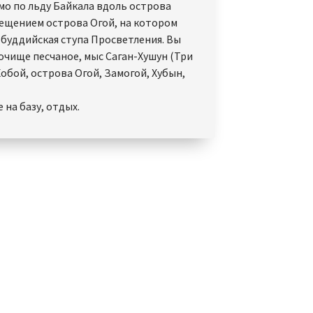
мо по льду Байкала вдоль острова
сещением острова Огой, на котором
 буддийская ступа Просветления. Вы
очище песчаное, мыс Саган-Хушун (Три
Хобой, острова Огой, Замогой, Хубын,
на базу, отдых.