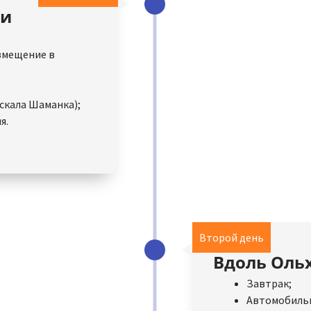
ии
змещение в
(скала Шаманка);
я.
Второй день
Вдоль Ольх
Завтрак;
Автомобильна