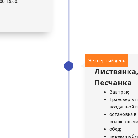
00-18:00.
.
Четвертый день
Листвянка,
Песчанка
Завтрак;
Трансвер в п
воздушной п
остановка в
волшебными 
обед;
переезд в бу