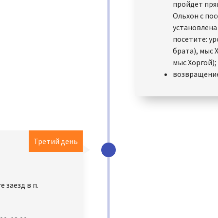
пройдет пря
Ольхон с по
установлена
посетите: ур
брата), мыс 
мыс Хоргой);
возвращение 
Третий день
 заезд в п.