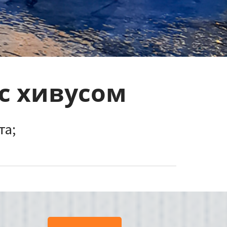
c хивусом
та;