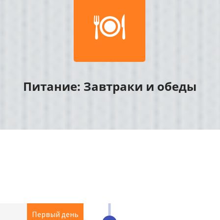

я
Питание: Завтраки и обеды
Первый день