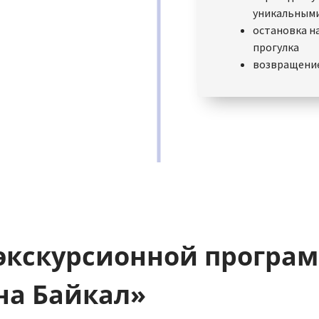
уникальными
остановка на
прогулка
возвращение
 экскурсионной прогр
на Байкал»