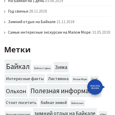
На Байкал на 1 день
03.06.2019
Год свиньи
28.11.2018
Зимний отдых на Байкале
21.11.2018
Самые интересные экскурсии на Малом Море:
31.05.2018
Метки
Байкал
Зима
Байкал 1 день
Интересные факты
Листвянка
Малое Море
Огой
Полезная информация
Ольхон
Стоит посетить
байкал зимой
байкальск
зимний отдых на Байкале
большое голоустное
кбжд