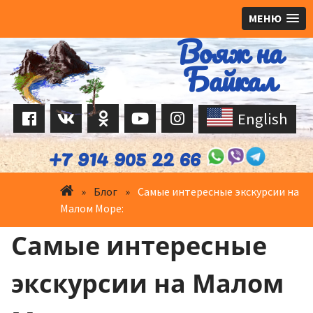
МЕНЮ
Вояж на
Перейти
к
Байкал
содержимому
English
+7 914 905 22 66
»
Блог
»
Самые интересные экскурсии на
Малом Море:
Самые интересные
экскурсии на Малом