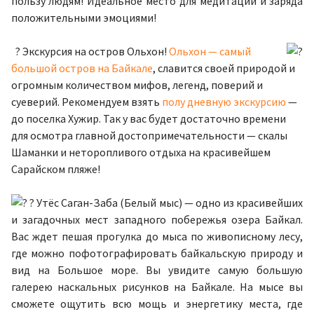
пользу людям! Идеальное место для медитаций и заряда
положительными эмоциями!
? Экскурсия на остров Ольхон!
Ольхон — самый
большой остров на Байкале
, славится своей природой и
огромным
количеством мифов, легенд, поверий и
суеверий. Рекомендуем взять
полу дневную экскурсию
—
до поселка Хужир. Так у вас будет достаточно времени
для осмотра главной достопримечательности — скалы
Шаманки и неторопливого отдыха на красивейшем
Сарайском пляже!
? Утёс Саган-Заба (Белый мыс) — одно из красивейших
и загадочных мест западного побережья озера Байкал.
Вас ждет пешая прогулка до мыса по живописному лесу,
где можно пофотографировать байкальскую природу и
вид на Большое море. Вы увидите самую большую
галерею наскальных рисунков на Байкале. На мысе вы
сможете ощутить всю мощь и энергетику места, где