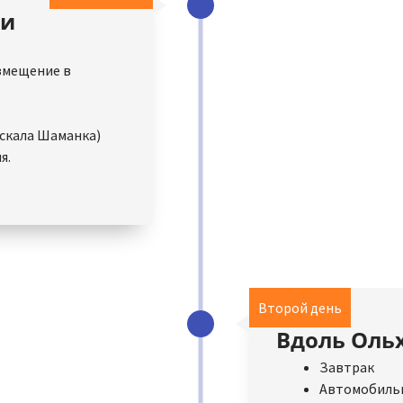
ии
змещение в
(скала Шаманка)
я.
Второй день
Вдоль Ольх
Завтрак
Автомобильна