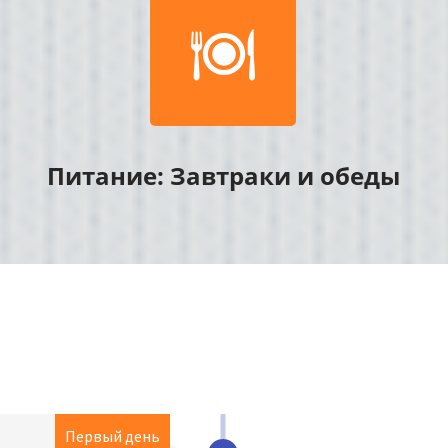

я
Питание: Завтраки и обеды
Первый день