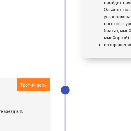
пройдет пря
Ольхон с по
установлена
посетите: ур
брата), мыс 
мыс Хоргой)
возвращение 
Третий день
 заезд в п.