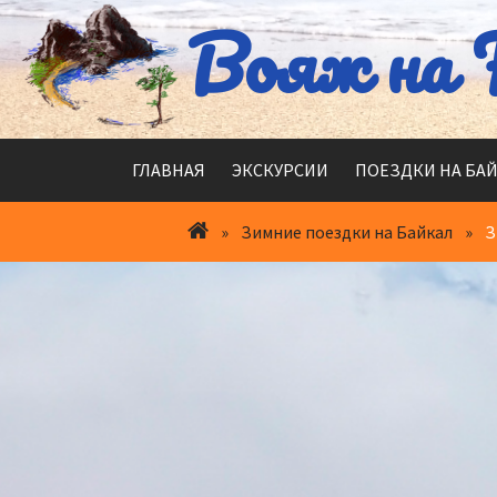
Перейти
Вояж на 
к
содержимому
ГЛАВНАЯ
ЭКСКУРСИИ
ПОЕЗДКИ НА БА
»
Зимние поездки на Байкал
»
З