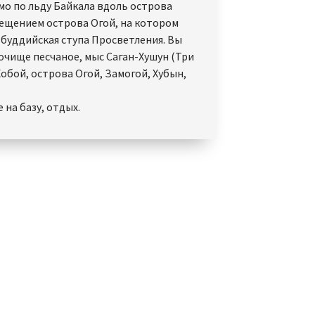
мо по льду Байкала вдоль острова
сещением острова Огой, на котором
 буддийская ступа Просветления. Вы
очище песчаное, мыс Саган-Хушун (Три
Хобой, острова Огой, Замогой, Хубын,
на базу, отдых.