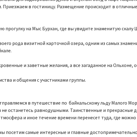
. Приезжаем в гостиницу. Размещение происходит в отличны
ю прогулку на Мыс Бурхан, где вы увидите знаменитую скалу 
оего рода визитной карточкой озера, одним из самых знамен
кале.
ровенные и заветные желания, а все загаданное на Ольхоне, 
мства и общения с участниками группы.
тправляемся в путешествие по байкальскому льду Малого Мор
, Вы не останетесь равнодушными. Таинственные и прекрасные
 атмосфера и иное течение времени перенесет туда, где можно
 мы посетим самые интересные и главные достопримечательно