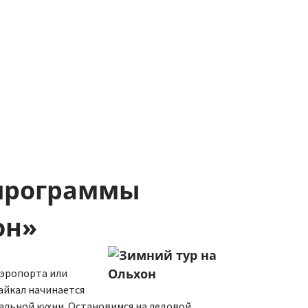
 программы
он»
аэропорта или
Байкал начинается
нальной кухни. Остановимся на ледовой