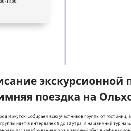
00-18:00.
исание экскурсионной
имняя поездка на Ольх
род Иркутск! Собираем всех участников группы от гостиниц, 
группы идет в интервале с 9 до 10 утра. И наш зимний тур на 
тановки для задабривания духов и вкусный обед в кафе нацио