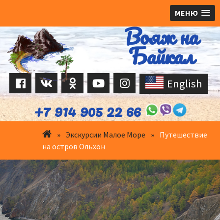
МЕНЮ
Вояж на
Перейти
к
Байкал
содержимому
English
+7 914 905 22 66
»
Экскурсии Малое Море
»
Путешествие
на остров Ольхон